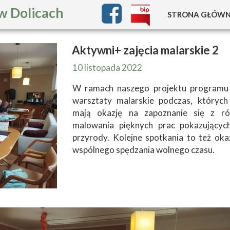
w Dolicach
STRONA GŁÓW
CO NOWEGO 
Aktywni+ zajęcia malarskie 2
INFORMACJE
10 listopada 2022
JAK UZYSKAĆ M
W ramach naszego projektu programu
warsztaty malarskie podczas, któryc
KOSZT UTR
mają okazję na zapoznanie się z r
malowania pięknych prac pokazujących
PANDEMIA C
przyrody. Kolejne spotkania to też okaz
wspólnego spędzania wolnego czasu.