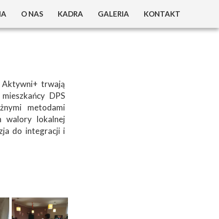
NA
O NAS
KADRA
GALERIA
KONTAKT
W DPS ?
25 LAT DPS
 O DOMU
30 LAT DPS
IEJSCE ?
 Aktywni+ trwają
h mieszkańcy DPS
ZYMANIA
óżnymi metodami
 walory lokalnej
OVID 19
ja do integracji i