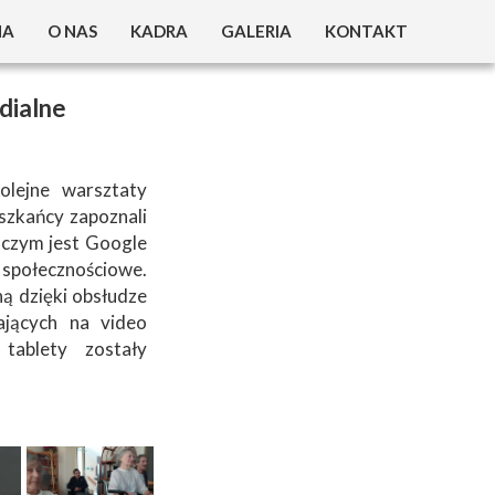
NA
O NAS
KADRA
GALERIA
KONTAKT
W DPS ?
25 LAT DPS
dialne
 O DOMU
30 LAT DPS
IEJSCE ?
olejne warsztaty
szkańcy zapoznali
ZYMANIA
i czym jest Google
społecznościowe.
OVID 19
ną dzięki obsłudze
ających na video
tablety zostały