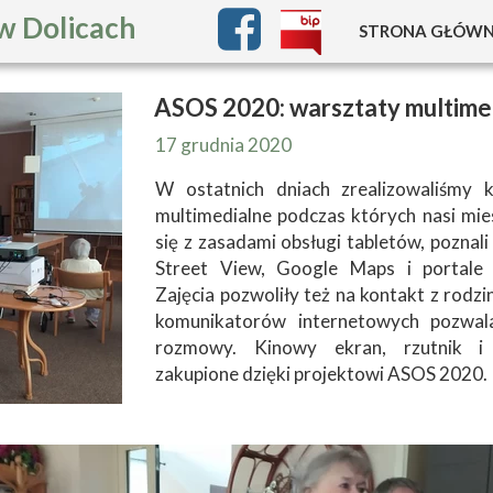
w Dolicach
STRONA GŁÓW
CO NOWEGO 
ASOS 2020: warsztaty multime
INFORMACJE
17 grudnia 2020
JAK UZYSKAĆ M
W ostatnich dniach zrealizowaliśmy k
multimedialne podczas których nasi mie
KOSZT UTR
się z zasadami obsługi tabletów, poznal
Street View, Google Maps i portale 
PANDEMIA C
Zajęcia pozwoliły też na kontakt z rodzi
komunikatorów internetowych pozwal
rozmowy. Kinowy ekran, rzutnik i 
zakupione dzięki projektowi ASOS 2020.