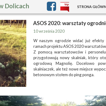
w Dolicach
STRONA GŁÓW
CO NOWEGO 
ASOS 2020: warsztaty ogrodni
INFORMACJE
10 września 2020
JAK UZYSKAĆ M
W naszym ogrodzie widać już efekty
ramach projektu ASOS 2020 warsztatów
KOSZT UTR
Z pomocą warsztatowców i personelu
przygotowują nowy skalniak, który ot
PANDEMIA C
ogrodową Magnolię. Docelowo pows
skalniaczek, ale też nowe miejsce wypocz
betonowym stołem do ping ponga.