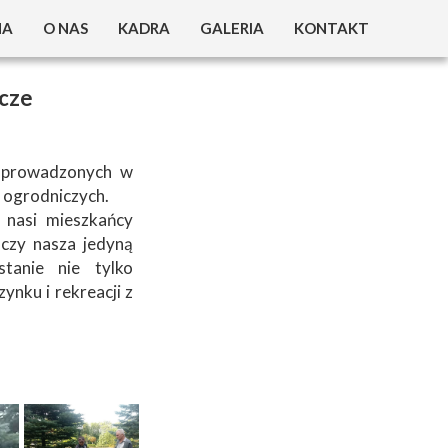
NA
O NAS
KADRA
GALERIA
KONTAKT
W DPS ?
25 LAT DPS
cze
 O DOMU
30 LAT DPS
IEJSCE ?
 prowadzonych w
 ogrodniczych.
ZYMANIA
 nasi mieszkańcy
oczy nasza jedyną
OVID 19
tanie nie tylko
ynku i rekreacji z