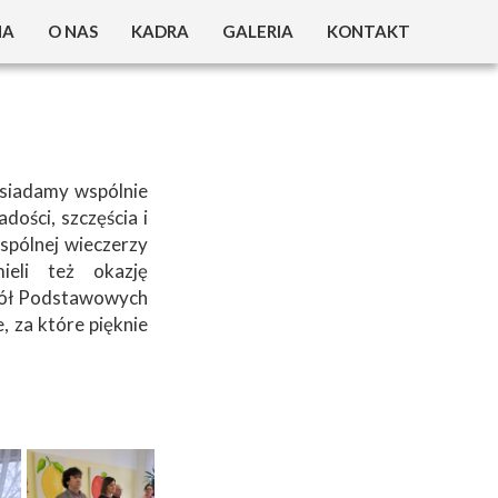
NA
O NAS
KADRA
GALERIA
KONTAKT
W DPS ?
25 LAT DPS
 O DOMU
30 LAT DPS
IEJSCE ?
asiadamy wspólnie
dości, szczęścia i
ZYMANIA
wspólnej wieczerzy
ieli też okazję
OVID 19
zkół Podstawowych
e, za które pięknie