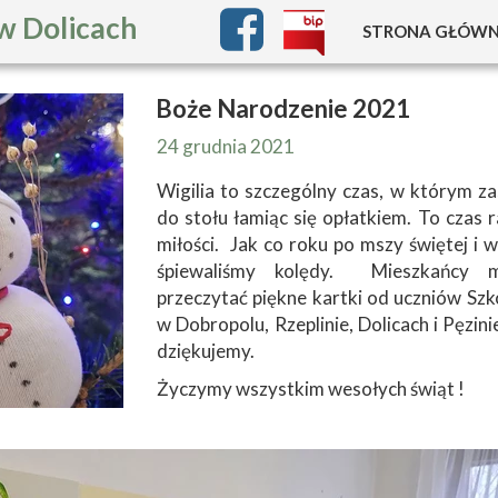
w Dolicach
STRONA GŁÓW
CO NOWEGO 
Boże Narodzenie 2021
INFORMACJE
24 grudnia 2021
JAK UZYSKAĆ M
Wigilia to szczególny czas, w którym z
do stołu łamiąc się opłatkiem. To czas ra
KOSZT UTR
miłości. Jak co roku po mszy świętej i 
śpiewaliśmy kolędy. Mieszkańcy m
PANDEMIA C
przeczytać piękne kartki od uczniów S
w Dobropolu, Rzeplinie, Dolicach i Pęzini
dziękujemy.
Życzymy wszystkim wesołych świąt !