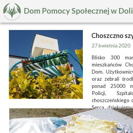
Dom Pomocy Społecznej w Dol
Choszczno szy
27 kwietnia 2020
Blisko 300 mas
mieszkańców Cho
Dom. Użytkownicy
oraz zebrali śro
ponad 25000 ma
Policji, Szp
choszczeńskiego
Serca dziękujemy
członkom grupy se