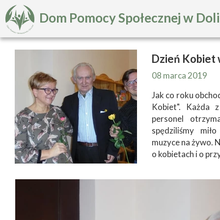
Dom Pomocy Społecznej w Dol
Dzień Kobiet
08 marca 2019
Jak co roku obcho
Kobiet". Każda 
personel otrzym
spędziliśmy mił
muzyce na żywo. Ni
o kobietach i o prz