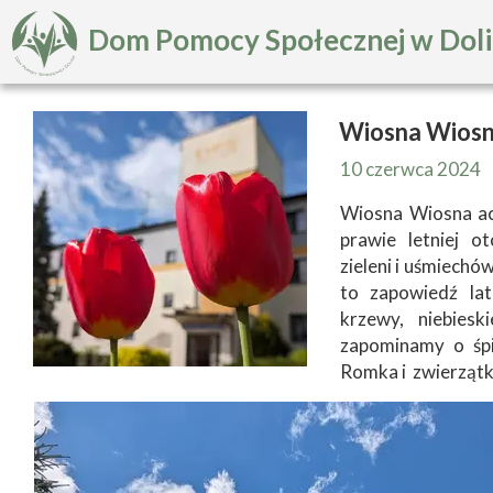
Dom Pomocy Społecznej w Dol
Wiosna Wiosn
10 czerwca 2024
Wiosna Wiosna ac
prawie letniej o
zieleni i uśmiech
to zapowiedź lat
krzewy, niebies
zapominamy o śp
Romka i zwierzątk