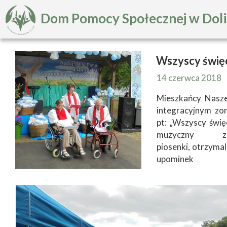
Dom Pomocy Społecznej w Dol
Wszyscy święc
14 czerwca 2018
Mieszkańcy Nasze
integracyjnym z
pt: „Wszyscy święc
muzyczny z
piosenki, otrzyma
upominek