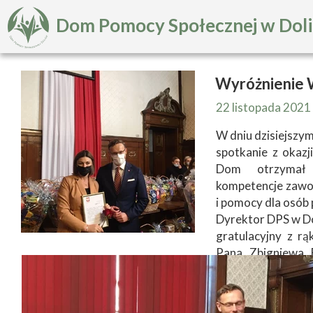
Dom Pomocy Społecznej w Dol
Wyróżnienie
22 listopada 2021
W dniu dzisiejszy
spotkanie z okaz
Dom otrzymał w
kompetencje zawo
i pomocy dla osób
Dyrektor DPS w Do
gratulacyjny z 
Pana Zbigniewa 
słodyczami dla w